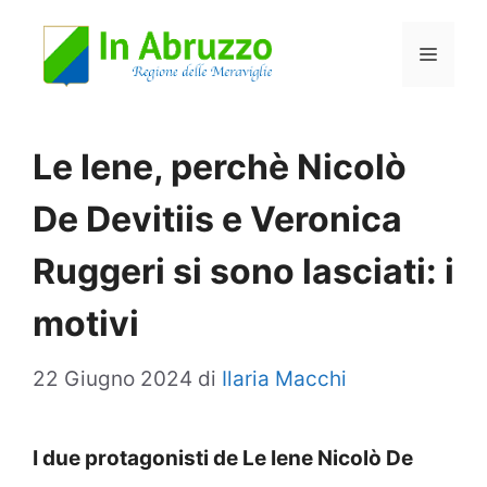
Vai
Menu
al
contenuto
Le Iene, perchè Nicolò
De Devitiis e Veronica
Ruggeri si sono lasciati: i
motivi
22 Giugno 2024
di
Ilaria Macchi
I due protagonisti de Le Iene Nicolò De