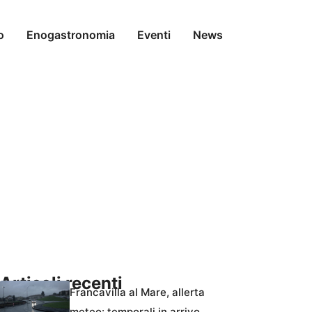
o
Enogastronomia
Eventi
News
Articoli recenti
Francavilla al Mare, allerta
meteo: temporali in arrivo