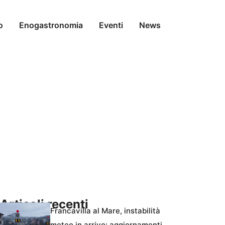
o
Enogastronomia
Eventi
News
Articoli recenti
Francavilla al Mare, instabilità
meteo in arrivo: aggiornamenti