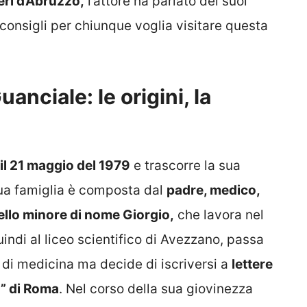
eri d’Abruzzo,
l’attore ha parlato dei suoi
consigli per chiunque voglia visitare questa
uanciale: le origini, la
il 21 maggio del 1979
e trascorre la sua
ua famiglia è composta dal
padre, medico,
ello minore di nome Giorgio,
che lavora nel
indi al liceo scientifico di Avezzano, passa
à di medicina ma decide di iscriversi a
lettere
a” di Roma
. Nel corso della sua giovinezza