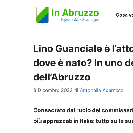
Vai
Cosa v
al
contenuto
Lino Guanciale è l’at
dove è nato? In uno de
dell’Abruzzo
3 Dicembre 2023
di
Antonella Acernese
Consacrato dal ruolo del commissario
più apprezzati in Italia: tutto sulle s