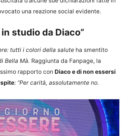
uscitata d’alcune sue dichiarazioni fatte in
ovocato una reazione social evidente.
 in studio da Diaco”
: tutti i colori della salute
ha smentito
di
Bella Mà.
Raggiunta da Fanpage, la
llissimo rapporto con
Diaco e di non essersi
ospite
:
“Per carità, assolutamente no.