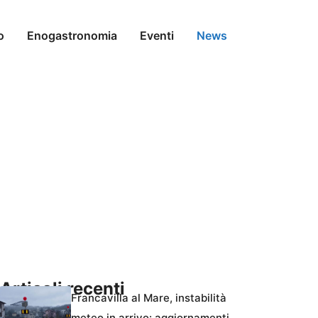
o
Enogastronomia
Eventi
News
Articoli recenti
Francavilla al Mare, instabilità
meteo in arrivo: aggiornamenti