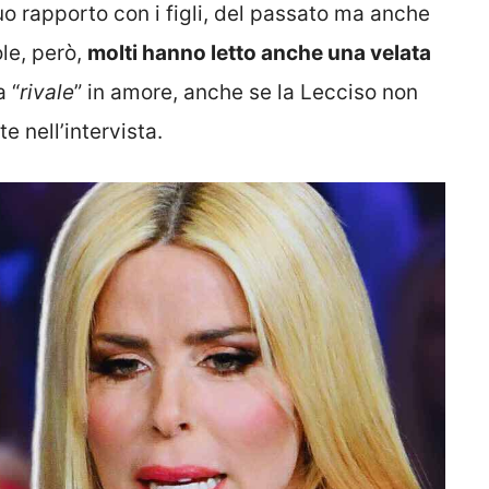
uo rapporto con i figli, del passato ma anche
ole, però,
molti hanno letto anche una velata
a “
rivale
” in amore, anche se la Lecciso non
e nell’intervista.