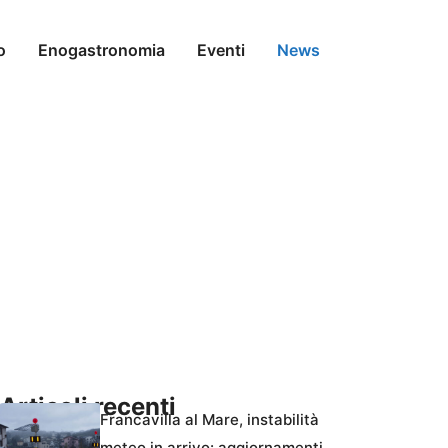
o
Enogastronomia
Eventi
News
Articoli recenti
Francavilla al Mare, instabilità
meteo in arrivo: aggiornamenti