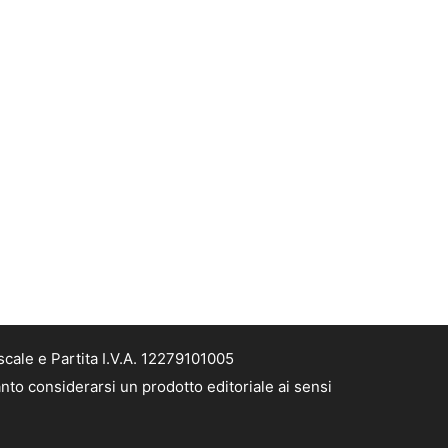
cale e Partita I.V.A. 12279101005
nto considerarsi un prodotto editoriale ai sensi