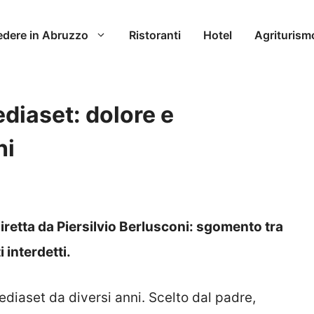
edere in Abruzzo
Ristoranti
Hotel
Agriturism
ediaset: dolore e
hi
diretta da Piersilvio Berlusconi: sgomento tra
i interdetti.
Mediaset da diversi anni. Scelto dal padre,