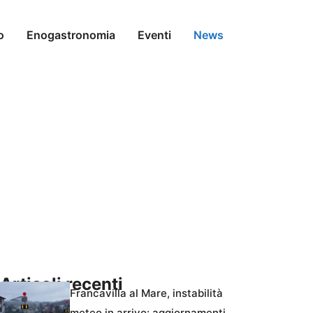
o
Enogastronomia
Eventi
News
Articoli recenti
Francavilla al Mare, instabilità
meteo in arrivo: aggiornamenti