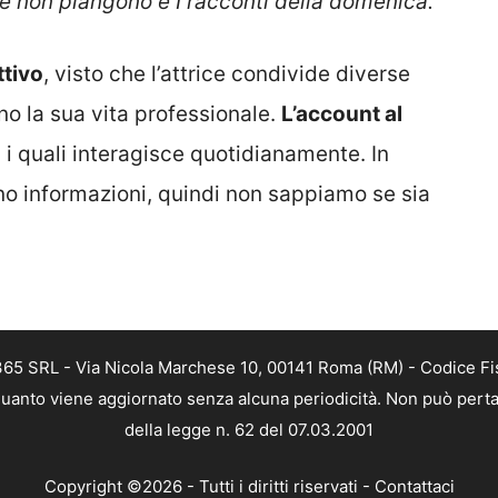
e non piangono e I racconti della domenica.
ttivo
, visto che l’attrice condivide diverse
no la sua vita professionale.
L’account al
n i quali interagisce quotidianamente. In
nno informazioni, quindi non sappiamo se sia
 365 SRL - Via Nicola Marchese 10, 00141 Roma (RM) - Codice Fis
n quanto viene aggiornato senza alcuna periodicità. Non può perta
della legge n. 62 del 07.03.2001
Copyright ©2026 - Tutti i diritti riservati -
Contattaci