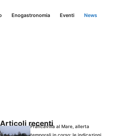
o
Enogastronomia
Eventi
News
Articoli recenti
Francavilla al Mare, allerta
temporali in corso: le indicazioni