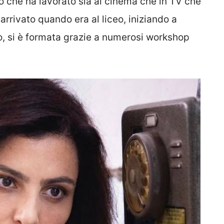
ato che ha lavorato sia al cinema che in TV che
 arrivato quando era al liceo, iniziando a
to, si è formata grazie a numerosi workshop