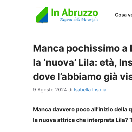
Vai
Cosa v
al
contenuto
Manca pochissimo a L
la ‘nuova’ Lila: età, I
dove l’abbiamo già vi
9 Agosto 2024
di
Isabella Insolia
Manca davvero poco all’inizio della 
la nuova attrice che interpreta Lila? T