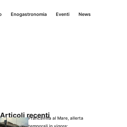
o
Enogastronomia
Eventi
News
Articoli recenti
Francavilla al Mare, allerta
temporali in vigore: