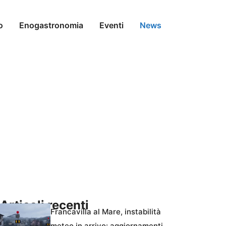
o
Enogastronomia
Eventi
News
Articoli recenti
Francavilla al Mare, instabilità
meteo in arrivo: aggiornamenti