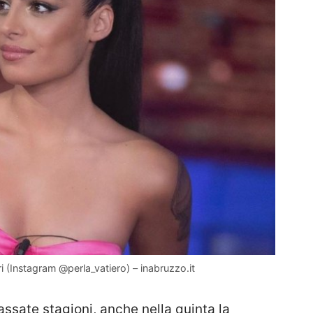
ri (Instagram @perla_vatiero) – inabruzzo.it
sate stagioni, anche nella quinta la