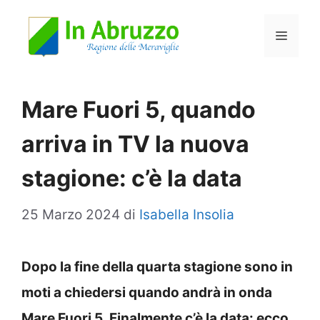
Vai
Menu
al
contenuto
Mare Fuori 5, quando
arriva in TV la nuova
stagione: c’è la data
25 Marzo 2024
di
Isabella Insolia
Dopo la fine della quarta stagione sono in
moti a chiedersi quando andrà in onda
Mare Fuori 5. Finalmente c’è la data: ecco