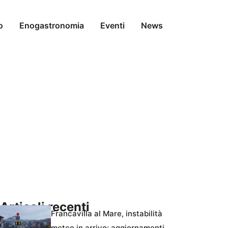
o
Enogastronomia
Eventi
News
Articoli recenti
Francavilla al Mare, instabilità
meteo in arrivo: aggiornamenti