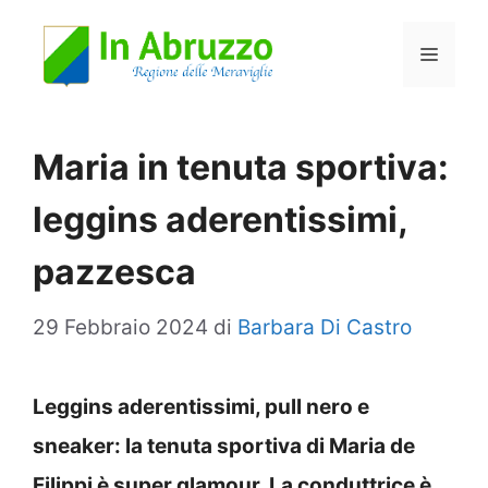
Vai
Menu
al
contenuto
Maria in tenuta sportiva:
leggins aderentissimi,
pazzesca
29 Febbraio 2024
di
Barbara Di Castro
Leggins aderentissimi, pull nero e
sneaker: la tenuta sportiva di Maria de
Filippi è super glamour. La conduttrice è