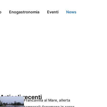
o
Enogastronomia
Eventi
News
Articoli recenti
Francavilla al Mare, allerta
temporali: fenomeno in corso