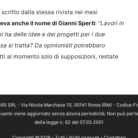
scritto dalla stessa rivista nei mesi
ceva anche il nome di Gianni Sperti
: “
Lavori in
i ha delle idee e dei progetti per i due
sa si tratta? Da opinionisti potrebbero
tti al momento solo di supposizioni, restate
 365 SRL - Via Nicola Marchese 10, 00141 Roma (RM) - Codice Fis
n quanto viene aggiornato senza alcuna periodicità. Non può perta
della legge n. 62 del 07.03.2001
Copyright ©2026 - Tutti i diritti riservati -
Contattaci