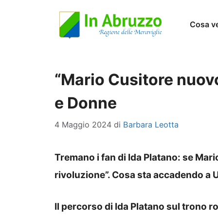
Vai
Cosa v
al
contenuto
“Mario Cusitore nuovo
e Donne
4 Maggio 2024
di
Barbara Leotta
Tremano i fan di Ida Platano: se Mari
rivoluzione”. Cosa sta accadendo a 
Il percorso di Ida Platano sul trono r