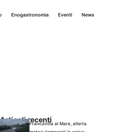
o
Enogastronomia
Eventi
News
Articoli recenti
Francavilla al Mare, allerta
meteo: temporali in arrivo