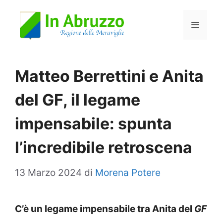
Vai
Menu
al
contenuto
Matteo Berrettini e Anita
del GF, il legame
impensabile: spunta
l’incredibile retroscena
13 Marzo 2024
di
Morena Potere
C’è un legame impensabile tra Anita del
GF