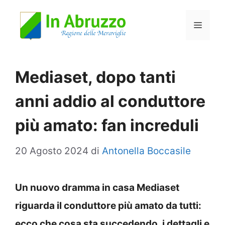
Vai
Menu
al
contenuto
Mediaset, dopo tanti
anni addio al conduttore
più amato: fan increduli
20 Agosto 2024
di
Antonella Boccasile
Un nuovo dramma in casa Mediaset
riguarda il conduttore più amato da tutti:
ecco che cosa sta succedendo, i dettagli e