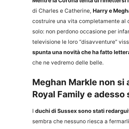
Mentre la Corona tenta di rimettersi i
di Charles e Catherine,
Harry e Megha
costruire una vita completamente al d
solo: non perdono occasione per infan
televisione le loro “disavventure” v
spunta una novità che ha fatto letter
che ne vedremo delle belle.
Meghan Markle non si a
Royal Family e adesso 
I
duchi di Sussex sono stati redarguiti
sembra che nessuno riesca a fermarli