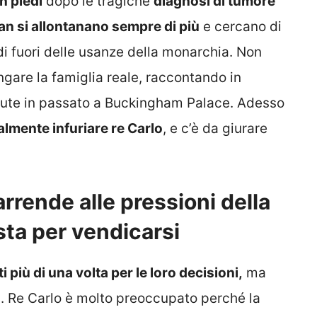
n piedi
dopo le tragiche
diagnosi di tumore
n si allontanano sempre di più
e cercano di
i fuori delle usanze della monarchia. Non
gare la famiglia reale, raccontando in
issute in passato a Buckingham Palace. Adesso
almente infuriare re Carlo
, e c’è da giurare
rrende alle pressioni della
sta per vendicarsi
 più di una volta per le loro decisioni,
ma
. Re Carlo è molto preoccupato perché la