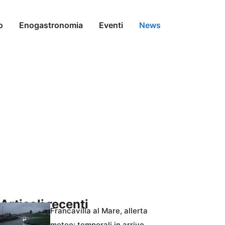
o
Enogastronomia
Eventi
News
Articoli recenti
Francavilla al Mare, allerta
meteo: temporali in arrivo