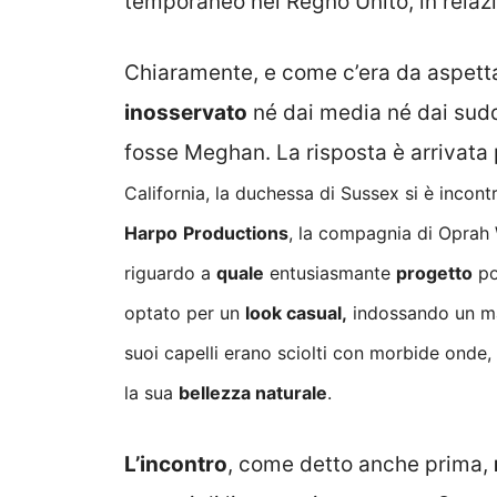
temporaneo nel Regno Unito, in relazio
Chiaramente, e come c’era da aspett
inosservato
né dai media né dai sudd
fosse Meghan. La risposta è arrivata
California, la duchessa di Sussex si è incon
Harpo
Productions
, la compagnia di Oprah 
riguardo a
quale
entusiasmante
progetto
po
optato per un
look casual,
indossando un mag
suoi capelli erano sciolti con morbide onde
la sua
bellezza naturale
.
L’incontro
, come detto anche prima,