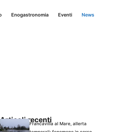
o
Enogastronomia
Eventi
News
Articoli recenti
Francavilla al Mare, allerta
temporali: fenomeno in corso