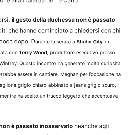
ne alla malattia del re Carlo.
arsi,
il gesto della duchessa non è passato
iti che hanno cominciato a chiedersi con chi
 poco dopo. D
urante la serata a
Studio
City
, in
trata con
Terry Wood,
produttore esecutivo presso
Winfrey. Questo incontro ha generato molta curiosità
trebbe essere in cantiere. Meghan per l’occasione ha
lione grigio chiaro abbinato a jeans grigio scuro, i
, mentre ha scelto un trucco leggero che accentuava
non è passato inosservato
neanche agli