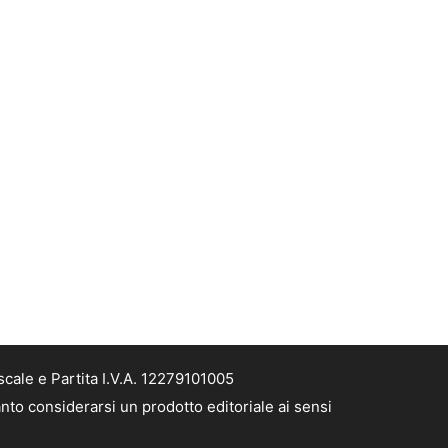
cale e Partita I.V.A. 12279101005
nto considerarsi un prodotto editoriale ai sensi