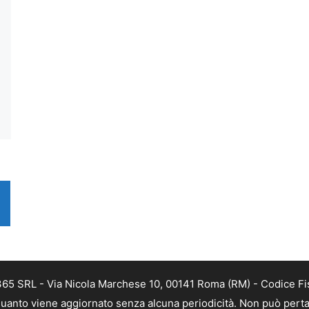
 365 SRL - Via Nicola Marchese 10, 00141 Roma (RM) - Codice Fis
n quanto viene aggiornato senza alcuna periodicità. Non può perta