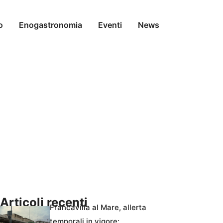
o
Enogastronomia
Eventi
News
Articoli recenti
Francavilla al Mare, allerta
temporali in vigore: