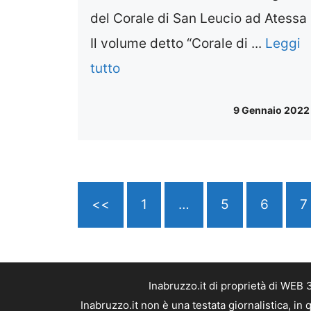
del Corale di San Leucio ad Atessa
Il volume detto “Corale di ...
Leggi
tutto
9 Gennaio 2022
<<
1
…
5
6
7
Inabruzzo.it di proprietà di WEB
Inabruzzo.it non è una testata giornalistica, i