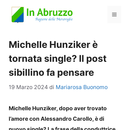
Vai
Menu
al
contenuto
Michelle Hunziker è
tornata single? Il post
sibillino fa pensare
19 Marzo 2024
di
Mariarosa Buonomo
Michelle Hunziker, dopo aver trovato
l’amore con Alessandro Carollo, è di
nuovo single? La frase della conduttrice