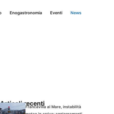
o
Enogastronomia
Eventi
News
Articoli recenti
Francavilla al Mare, instabilità
meteo in arrivo: aggiornamenti