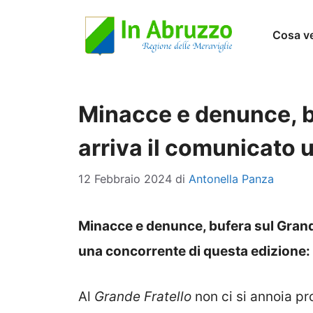
Vai
Cosa v
al
contenuto
Minacce e denunce, bu
arriva il comunicato u
12 Febbraio 2024
di
Antonella Panza
Minacce e denunce, bufera sul Grande
una concorrente di questa edizione: a
Al
Grande Fratello
non ci si annoia pr