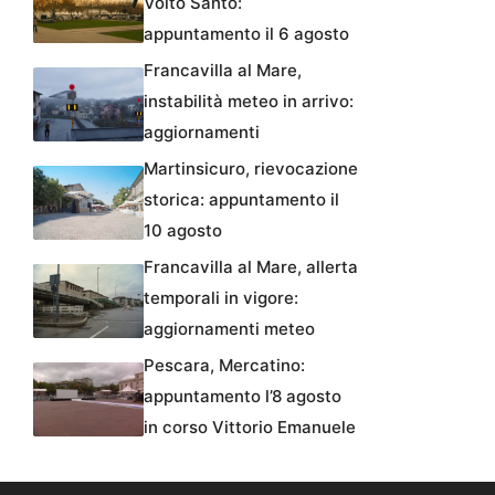
Volto Santo:
appuntamento il 6 agosto
Francavilla al Mare,
instabilità meteo in arrivo:
aggiornamenti
Martinsicuro, rievocazione
storica: appuntamento il
10 agosto
Francavilla al Mare, allerta
temporali in vigore:
aggiornamenti meteo
Pescara, Mercatino:
appuntamento l’8 agosto
in corso Vittorio Emanuele