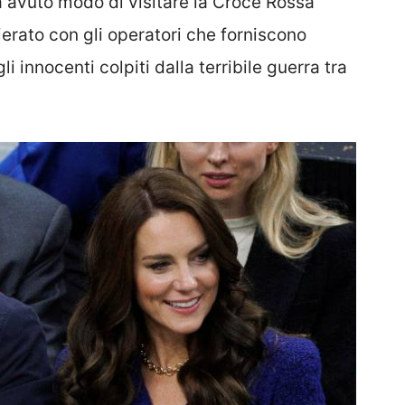
a avuto modo di visitare la Croce Rossa
erato con gli operatori che forniscono
 innocenti colpiti dalla terribile guerra tra