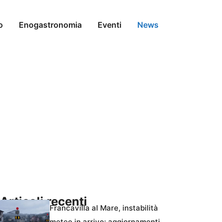
o
Enogastronomia
Eventi
News
Articoli recenti
Francavilla al Mare, instabilità
meteo in arrivo: aggiornamenti