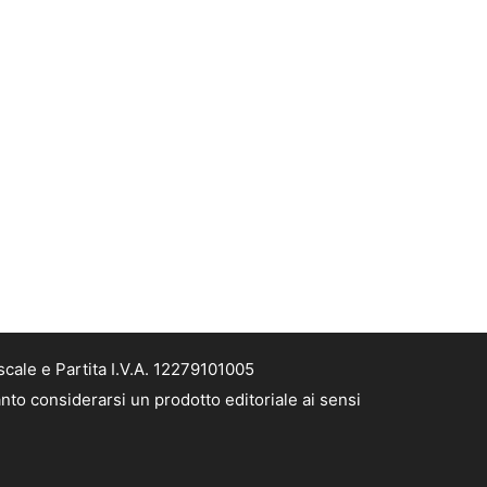
cale e Partita I.V.A. 12279101005
nto considerarsi un prodotto editoriale ai sensi