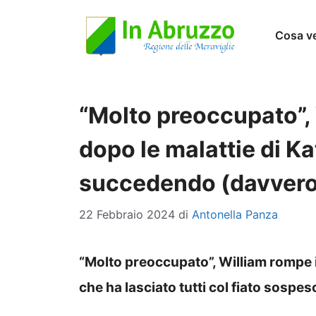
Vai
Cosa v
al
contenuto
“Molto preoccupato”, 
dopo le malattie di Ka
succedendo (davvero
22 Febbraio 2024
di
Antonella Panza
“Molto preoccupato”, William rompe il
che ha lasciato tutti col fiato sosp