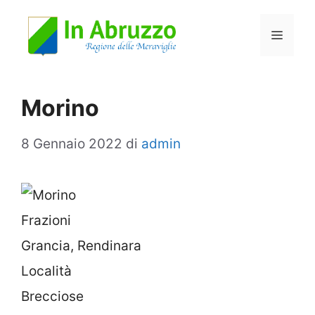
Vai
Menu
al
contenuto
Morino
8 Gennaio 2022
di
admin
Frazioni
Grancia, Rendinara
Località
Brecciose