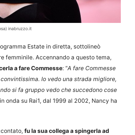
Ansa) inabruzzo.it
ogramma Estate in diretta, sottolineò
ere femminile. Accennando a questo tema,
vincerla a fare Commesse
: “
A fare Commesse
o convintissima. Io vedo una strada migliore,
uando si fa gruppo vedo che succedono cose
a in onda su Rai1, dal 1999 al 2002, Nancy ha
ccontato,
fu la sua collega a spingerla ad