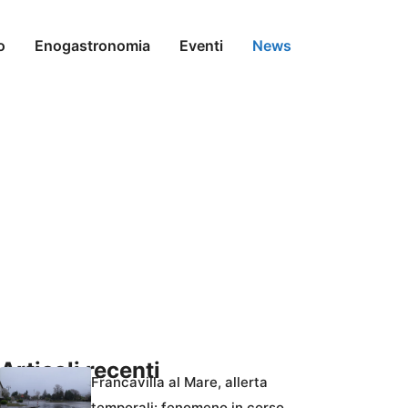
o
Enogastronomia
Eventi
News
Articoli recenti
Francavilla al Mare, allerta
temporali: fenomeno in corso