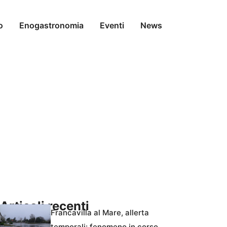
o
Enogastronomia
Eventi
News
Articoli recenti
Francavilla al Mare, allerta
temporali: fenomeno in corso