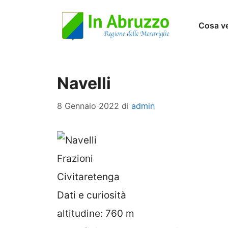
Vai
Cosa v
al
contenuto
Navelli
8 Gennaio 2022
di
admin
Frazioni
Civitaretenga
Dati e curiosità
altitudine: 760 m