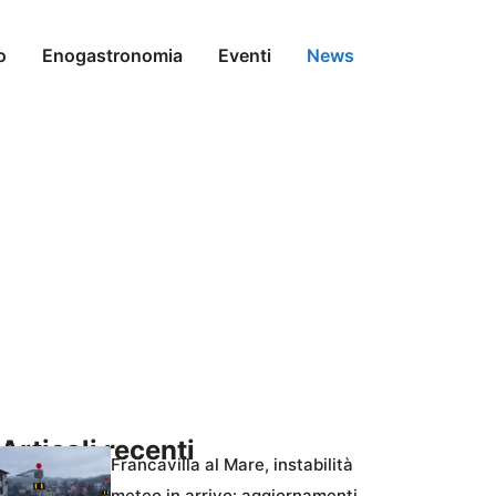
o
Enogastronomia
Eventi
News
Articoli recenti
Francavilla al Mare, instabilità
meteo in arrivo: aggiornamenti