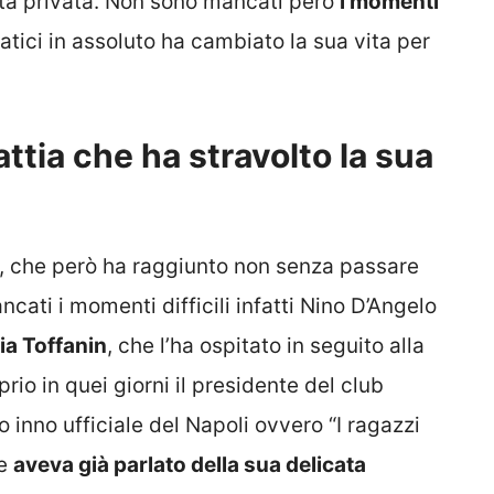
vita privata. Non sono mancati però
i momenti
tici in assoluto ha cambiato la sua vita per
ttia che ha stravolto la sua
a, che però ha raggiunto non senza passare
ati i momenti difficili infatti Nino D’Angelo
via Toffanin
, che l’ha ospitato in seguito alla
prio in quei giorni il presidente del club
 inno ufficiale del Napoli ovvero “I ragazzi
re
aveva già parlato della sua delicata