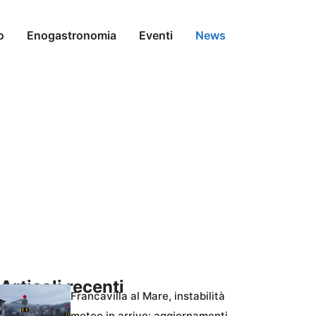
o
Enogastronomia
Eventi
News
Articoli recenti
Francavilla al Mare, instabilità
meteo in arrivo: aggiornamenti