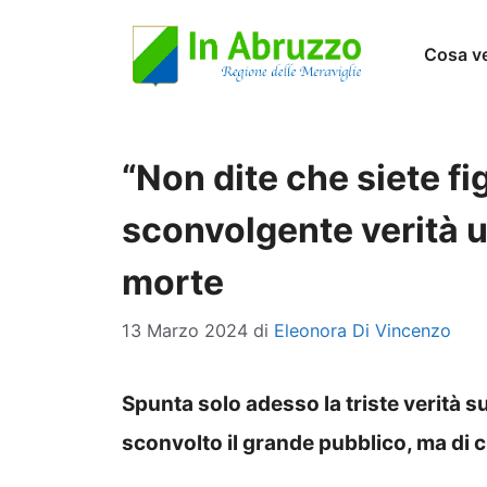
Vai
Cosa v
al
contenuto
“Non dite che siete fig
sconvolgente verità u
morte
13 Marzo 2024
di
Eleonora Di Vincenzo
Spunta solo adesso la triste verità su
sconvolto il grande pubblico, ma di ch