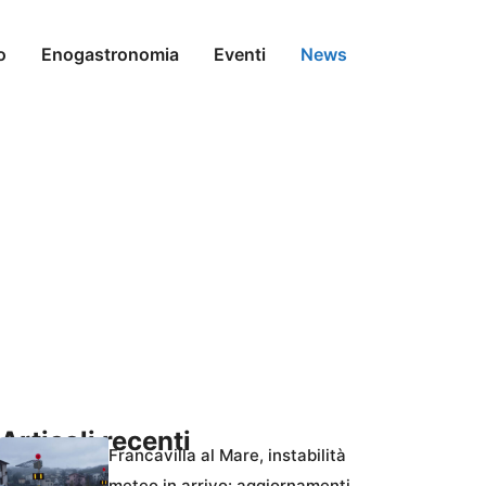
o
Enogastronomia
Eventi
News
Articoli recenti
Francavilla al Mare, instabilità
meteo in arrivo: aggiornamenti