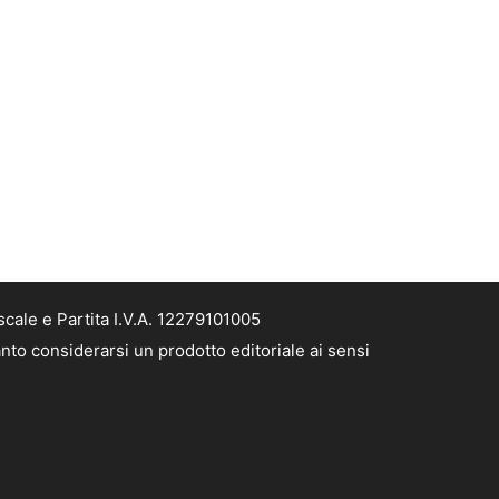
cale e Partita I.V.A. 12279101005
nto considerarsi un prodotto editoriale ai sensi