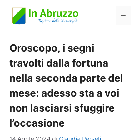
Vai
Menu
al
contenuto
Oroscopo, i segni
travolti dalla fortuna
nella seconda parte del
mese: adesso sta a voi
non lasciarsi sfuggire
l’occasione
14 Aprile 2024
di
Claudia Perseli