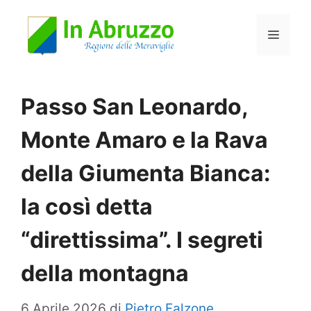
Vai
Menu
al
contenuto
Passo San Leonardo,
Monte Amaro e la Rava
della Giumenta Bianca:
la così detta
“direttissima”. I segreti
della montagna
6 Aprile 2026
di
Pietro Falzone