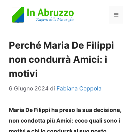
Vai
Menu
al
contenuto
Perché Maria De Filippi
non condurrà Amici: i
motivi
6 Giugno 2024
di
Fabiana Coppola
Maria De Filippi ha preso la sua decisione,
non condotta più Amici: ecco quali sono i
motivi e chi lo condurrà al suo posto.