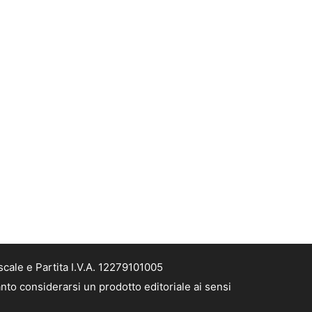
cale e Partita I.V.A. 12279101005
nto considerarsi un prodotto editoriale ai sensi