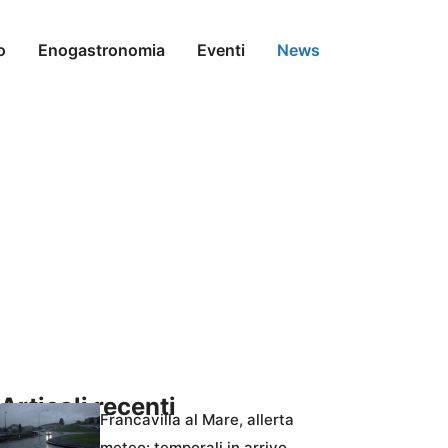
o
Enogastronomia
Eventi
News
Articoli recenti
Francavilla al Mare, allerta
meteo: temporali in arrivo