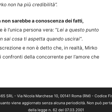
ko non ha più credibilità”.
a non sarebbe a conoscenza dei fatti,
 è l’unica persona vera: “
Lei a questo punto
n sai cosa ti aspetta quando uscirai”
.
crezione e non è detto che, in realtà, Mirko
 confronti della concorrente per l’amore che
 365 SRL - Via Nicola Marchese 10, 00141 Roma (RM) - Codice Fis
n quanto viene aggiornato senza alcuna periodicità. Non può perta
della legge n. 62 del 07.03.2001