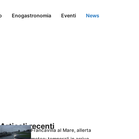
o
Enogastronomia
Eventi
News
Articoli recenti
Francavilla al Mare, allerta
meteo: temporali in arrivo