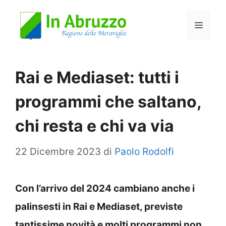
Vai
Menu
al
contenuto
Rai e Mediaset: tutti i
programmi che saltano,
chi resta e chi va via
22 Dicembre 2023
di
Paolo Rodolfi
Con l’arrivo del 2024 cambiano anche i
palinsesti in Rai e Mediaset, previste
tantissime novità e molti programmi non