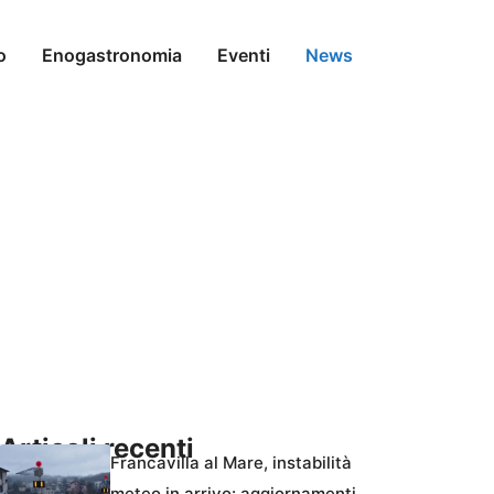
o
Enogastronomia
Eventi
News
Articoli recenti
Francavilla al Mare, instabilità
meteo in arrivo: aggiornamenti