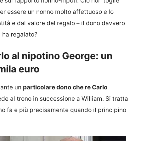
e sul rapporto nonno-nipoti. Ciò non toglie
per essere un nonno molto affettuoso e lo
ità e dal valore del regalo – il dono davvero
i ha regalato?
lo al nipotino George: un
mila euro
rdante un
particolare dono che re Carlo
ede al trono in successione a William. Si tratta
no fa e più precisamente quando il principino
.