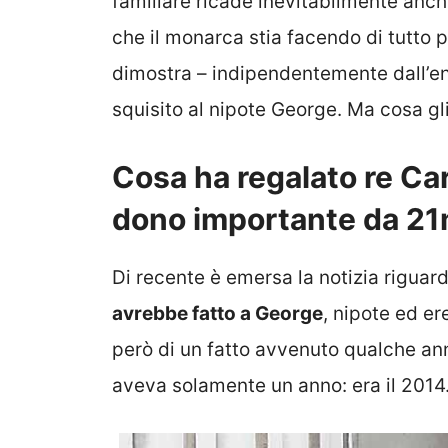
familiare ricade inevitabilmente anch
che il monarca stia facendo di tutto 
dimostra – indipendentemente dall’ent
squisito al nipote George. Ma cosa gl
Cosa ha regalato re Car
dono importante da 21
Di recente è emersa la notizia rigua
avrebbe fatto a George
, nipote ed er
però di un fatto avvenuto qualche an
aveva solamente un anno: era il 2014