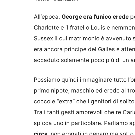
All’epoca,
George era l’unico erede
pe
Charlotte e il fratello Louis e nemmeno 
Sussex il cui matrimonio è avvenuto 
era ancora principe del Galles e atte
accaduto solamente poco più di un a
Possiamo quindi immaginare tutto l’or
primo nipote, maschio ed erede al tr
coccole “extra” che i genitori di solito
Tra i tanti gesti amorevoli che re Ca
spicca uno in particolare. Parliamo a
circa
, non erogati in denaro ma sotto