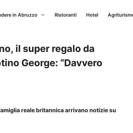
edere in Abruzzo
Ristoranti
Hotel
Agriturism
o, il super regalo da
potino George: “Davvero
famiglia reale britannica arrivano notizie su