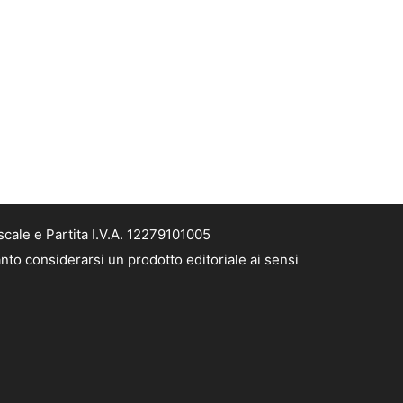
cale e Partita I.V.A. 12279101005
nto considerarsi un prodotto editoriale ai sensi