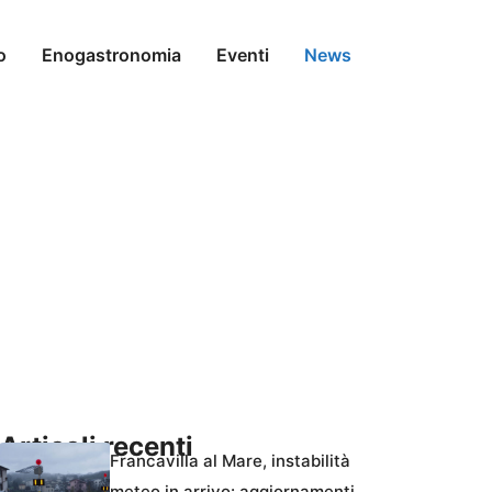
o
Enogastronomia
Eventi
News
Articoli recenti
Francavilla al Mare, instabilità
meteo in arrivo: aggiornamenti