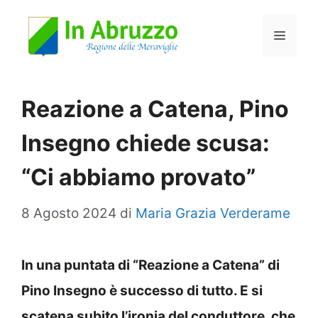
Vai
Menu
al
contenuto
Reazione a Catena, Pino
Insegno chiede scusa:
“Ci abbiamo provato”
8 Agosto 2024
di
Maria Grazia Verderame
In una puntata di “Reazione a Catena” di
Pino Insegno è successo di tutto. E si
scatena subito l’ironia del conduttore, che