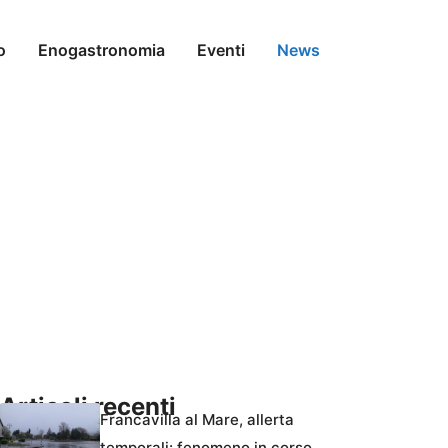
o
Enogastronomia
Eventi
News
Articoli recenti
Francavilla al Mare, allerta
temporali: fenomeno in corso