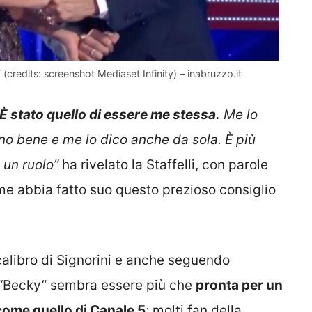
 (credits: screenshot Mediaset Infinity) – inabruzzo.it
 È stato quello di essere me stessa.
Me lo
no bene e me lo dico anche da sola. È più
 un ruolo”
ha rivelato la Staffelli, con parole
e abbia fatto suo questo prezioso consiglio
alibro di Signorini e anche seguendo
i, “Becky” sembra essere più che
pronta per un
come quello di Canale 5
; molti fan della