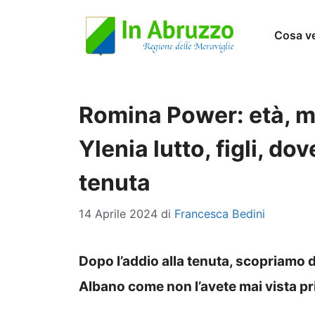
Vai
Cosa v
al
contenuto
Romina Power: età, ma
Ylenia lutto, figli, do
tenuta
14 Aprile 2024
di
Francesca Bedini
Dopo l’addio alla tenuta, scopriamo 
Albano come non l’avete mai vista p