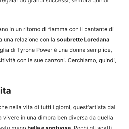
0 regalando grandi successi, sembra quindi
no in un ritorno di fiamma con il cantante di
a una relazione con la
soubrette Loredana
 figlia di Tyrone Power è una donna semplice,
tività con le sue canzoni. Cerchiamo, quindi,
ita
 nella vita di tutti i giorni, quest’artista dal
 a vivere in una dimora ben diversa da quella
questo meno
bella e sontuosa
. Pochi gli scatti