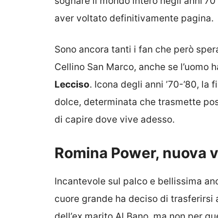
sognare il mondo intero negli anni’7
aver voltato definitivamente pagina.
Sono ancora tanti i fan che però spera
Cellino San Marco, anche se l’uomo h
Lecciso
. Icona degli anni ’70-’80, la
dolce, determinata che trasmette posi
di capire dove vive adesso.
Romina Power, nuova v
Incantevole sul palco e bellissima anche
cuore grande ha deciso di trasferirsi
dell’ex marito Al Bano, ma non per 