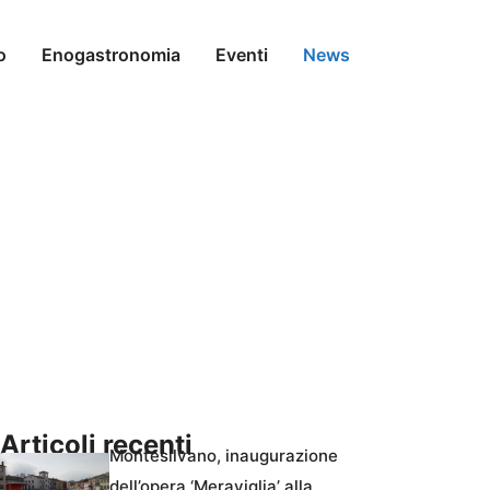
o
Enogastronomia
Eventi
News
Articoli recenti
Montesilvano, inaugurazione
dell’opera ‘Meraviglia’ alla