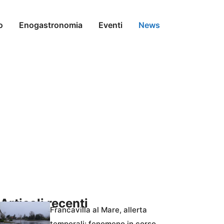
o
Enogastronomia
Eventi
News
Articoli recenti
Francavilla al Mare, allerta
temporali: fenomeno in corso