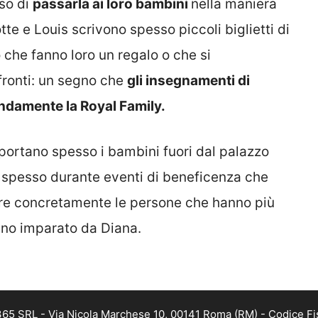
so di
passarla ai loro bambini
nella maniera
tte e Louis scrivono spesso piccoli biglietti di
 che fanno loro un regalo o che si
fronti: un segno che
gli insegnamenti di
ondamente la Royal Family.
e portano spesso i bambini fuori dal palazzo
 spesso durante eventi di beneficenza che
are concretamente le persone che hanno più
nno imparato da Diana.
 365 SRL - Via Nicola Marchese 10, 00141 Roma (RM) - Codice Fis