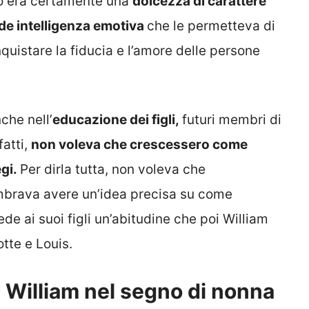
lo era certamente una
dolcezza di carattere
de intelligenza emotiva
che le permetteva di
uistare la fiducia e l’amore delle persone
che nell’
educazione dei figli,
futuri membri di
fatti,
non voleva che crescessero come
egi.
Per dirla tutta, non voleva che
mbrava avere un’idea precisa su come
e ai suoi figli un’abitudine che poi William
tte e Louis.
di William nel segno di nonna