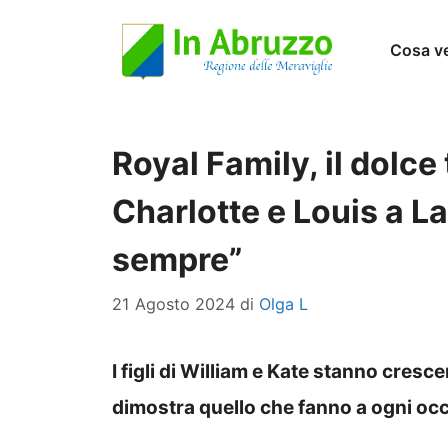
Vai
Cosa v
al
contenuto
Royal Family, il dolce
Charlotte e Louis a L
sempre”
21 Agosto 2024
di
Olga L
I figli di William e Kate stanno cres
dimostra quello che fanno a ogni oc