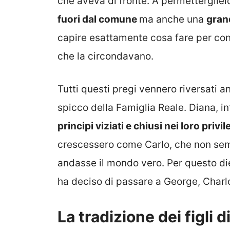
che aveva di fronte. A permetterglie
fuori dal comune
ma anche una
gran
capire esattamente cosa fare per conq
che la circondavano.
Tutti questi pregi vennero riversati an
spicco della Famiglia Reale. Diana, in
principi viziati e chiusi nei loro privil
crescessero come Carlo, che non se
andasse il mondo vero. Per questo died
ha deciso di passare a George, Charlo
La tradizione dei figli 