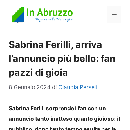
Vai
Menu
al
contenuto
Sabrina Ferilli, arriva
l’annuncio più bello: fan
pazzi di gioia
8 Gennaio 2024
di
Claudia Perseli
Sabrina Ferilli sorprende i fan con un
annuncio tanto inatteso quanto gioioso: il
pubblico, dopo tanto tempo esulta per la