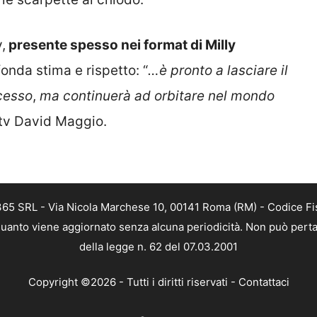
,
presente spesso nei format di Milly
onda stima e rispetto: “
…è pronto a lasciare il
cesso
,
ma continuerà ad orbitare nel mondo
 tv David Maggio.
 365 SRL - Via Nicola Marchese 10, 00141 Roma (RM) - Codice Fis
n quanto viene aggiornato senza alcuna periodicità. Non può perta
della legge n. 62 del 07.03.2001
Copyright ©2026 - Tutti i diritti riservati -
Contattaci