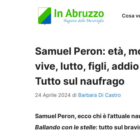
Vai
Cosa v
al
contenuto
Samuel Peron: età, m
vive, lutto, figli, addi
Tutto sul naufrago
24 Aprile 2024
di
Barbara Di Castro
Samuel Peron, ecco chi è l’attuale n
Ballando con le stelle
: tutto sul brav