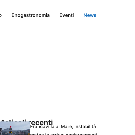
o
Enogastronomia
Eventi
News
Articoli recenti
Francavilla al Mare, instabilità
meteo in arrivo: aggiornamenti