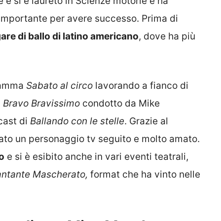
te e si è laureto in Scienze motorie e ha
 importante per avere successo. Prima di
are di ballo di latino americano
, dove ha più
gramma
Sabato al circo
lavorando a fianco di
a
Bravo Bravissimo
condotto da Mike
cast di
Ballando con le stelle
. Grazie al
ato un personaggio tv seguito e molto amato.
o
e si è esibito anche in vari eventi teatrali,
antante Mascherato,
format che ha vinto nelle