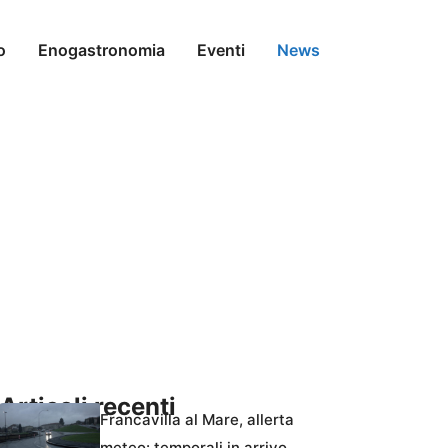
o
Enogastronomia
Eventi
News
Articoli recenti
Francavilla al Mare, allerta
meteo: temporali in arrivo