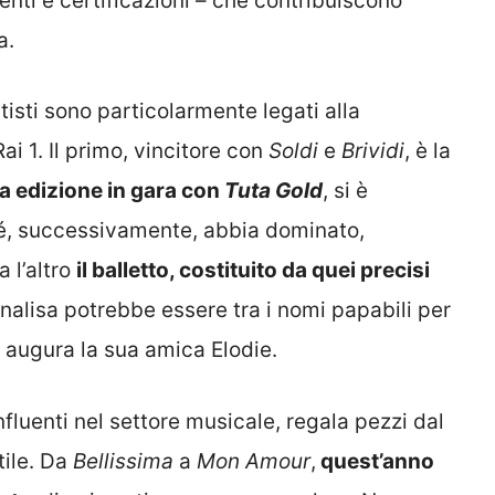
enti e certificazioni – che contribuiscono
a.
tisti sono particolarmente legati alla
i 1. Il primo, vincitore con
Soldi
e
Brividi
, è la
a edizione in gara con
Tuta Gold
, si è
hé, successivamente, abbia dominato,
a l’altro
il balletto, costituito da quei precisi
nalisa potrebbe essere tra i nomi papabili per
 augura la sua amica Elodie.
nfluenti nel settore musicale, regala pezzi dal
tile. Da
Bellissima
a
Mon Amour
,
quest’anno