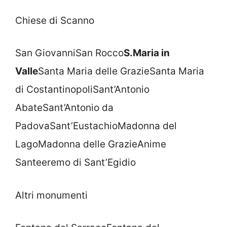
Chiese di Scanno
San GiovanniSan Rocco
S.Maria in
Valle
Santa Maria delle GrazieSanta Maria
di CostantinopoliSant’Antonio
AbateSant’Antonio da
PadovaSant’EustachioMadonna del
LagoMadonna delle GrazieAnime
Santeeremo di Sant’Egidio
Altri monumenti