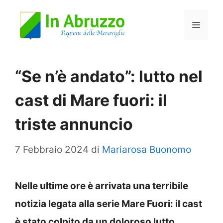
Vai
Menu
al
contenuto
“Se n’è andato”: lutto nel
cast di Mare fuori: il
triste annuncio
7 Febbraio 2024
di
Mariarosa Buonomo
Nelle ultime ore è arrivata una terribile
notizia legata alla serie Mare Fuori: il cast
è stato colpito da un doloroso lutto.