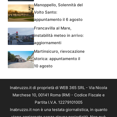
Manoppello, Solennità del
Volto Santo:
appuntamento il 6 agosto
Francavilla al Mare,
instabilità meteo in arrivo:
aggiornamenti
Martinsicuro, rievocazione
storica: appuntamento il
10 agosto
Inabruzzo.it di proprietà di WEB 365 SRL - Via Nicola
Marchese 10, 00141 Roma (RM) - Codice Fiscale e
Partita I.V.A. 12279101005
Inabruzzo.it non è una testata giornalistica, in quanto
viene aggiornato senza alcuna periodicità. Non può