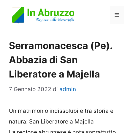
Vai
Menu
al
contenuto
Serramonacesca (Pe).
Abbazia di San
Liberatore a Majella
7 Gennaio 2022
di
admin
Un matrimonio indissolubile tra storia e
natura: San Liberatore a Majella
La regione abruzzese è nota soprattutto