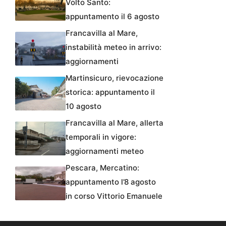
Volto Santo:
appuntamento il 6 agosto
Francavilla al Mare,
instabilità meteo in arrivo:
aggiornamenti
Martinsicuro, rievocazione
storica: appuntamento il
10 agosto
Francavilla al Mare, allerta
temporali in vigore:
aggiornamenti meteo
Pescara, Mercatino:
appuntamento l’8 agosto
in corso Vittorio Emanuele