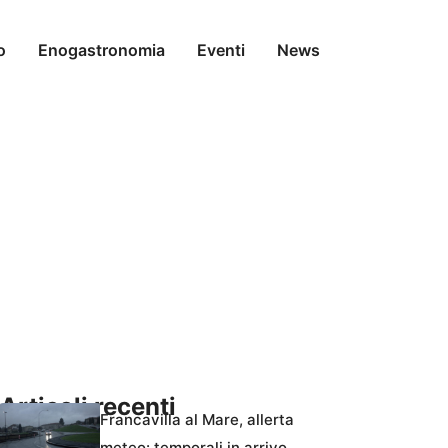
o
Enogastronomia
Eventi
News
Articoli recenti
Francavilla al Mare, allerta
meteo: temporali in arrivo