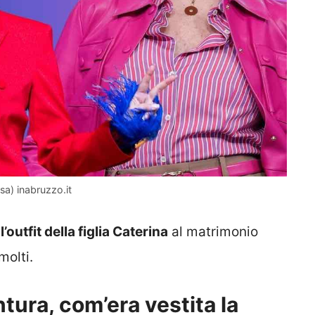
nsa) inabruzzo.it
o
l’outfit della figlia Caterina
al matrimonio
molti.
tura, com’era vestita la