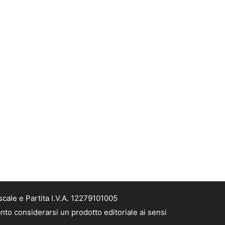
cale e Partita I.V.A. 12279101005
nto considerarsi un prodotto editoriale ai sensi