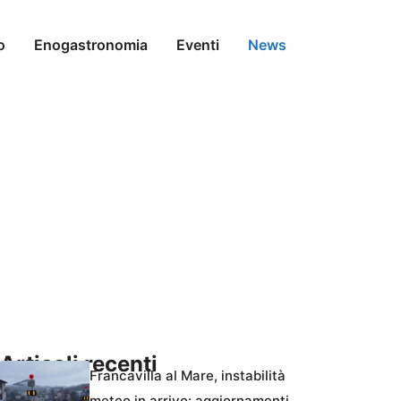
o
Enogastronomia
Eventi
News
Articoli recenti
Francavilla al Mare, instabilità
meteo in arrivo: aggiornamenti