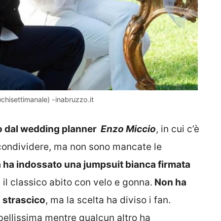
chisettimanale) -inabruzzo.it
o dal wedding planner
Enzo Miccio
, in cui c’è
 condividere, ma non sono mancate le
a ha indossato una jumpsuit bianca firmata
il classico abito con velo e gonna.
Non ha
o strascico
, ma la scelta ha diviso i fan.
 bellissima mentre qualcun altro ha